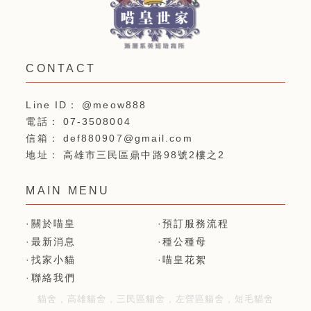
@meow888
07-3508004
def880907@gmail.com
高雄市三民區鼎中路98號2樓之2
關於喵皇
預訂服務流程
最新消息
種公種母
找家小貓
喵皇花絮
聯絡我們
貓舍
高雄貓舍
三民區貓舍
左營區貓舍
短毛貓舍