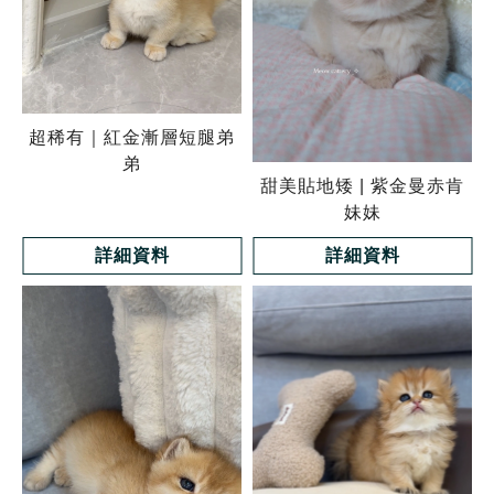
超稀有｜紅金漸層短腿弟
弟
甜美貼地矮 | 紫金曼赤肯
妹妹
詳細資料
詳細資料