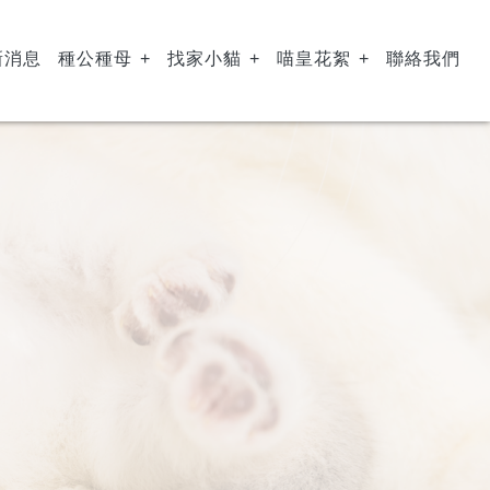
新消息
種公種母
找家小貓
喵皇花絮
聯絡我們