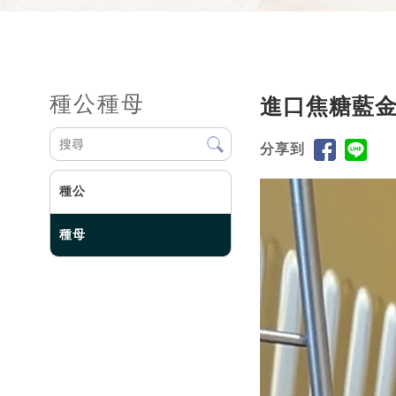
種公種母
進口焦糖藍金
分享到
種公
種母