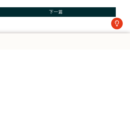
下一篇
預訂服務流程
種公種母
喵皇花絮