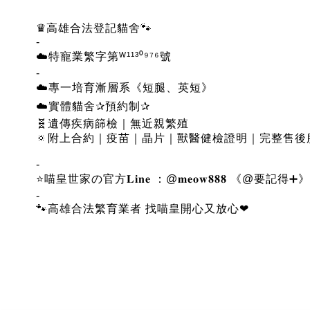
♛高雄合法登記貓舍🐾
-
☁️特寵業繁字第ᵂ¹¹³⁰⁹⁷⁶號
-
☁️專一培育漸層系《短腿、英短》
☁️實體貓舍✰預約制✰
🧬遺傳疾病篩檢｜無近親繁殖
🔅附上合約｜疫苗｜晶片｜獸醫健檢證明｜完整售後
-
⭐喵皇世家の官方𝐋𝐢𝐧𝐞 ：@𝐦𝐞𝐨𝐰𝟖𝟖𝟖 《@要記得➕》
-
🐾高雄合法繁育業者 找喵皇開心又放心❤︎