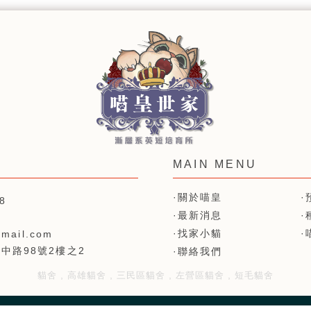
關於喵皇
8
最新消息
找家小貓
mail.com
中路98號2樓之2
聯絡我們
貓舍
高雄貓舍
三民區貓舍
左營區貓舍
短毛貓舍