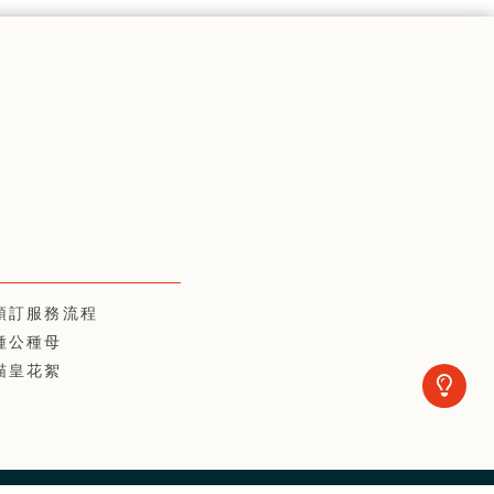
預訂服務流程
種公種母
喵皇花絮