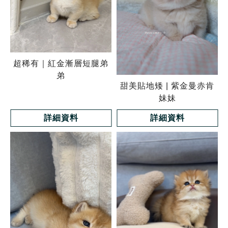
超稀有｜紅金漸層短腿弟
弟
甜美貼地矮 | 紫金曼赤肯
妹妹
詳細資料
詳細資料