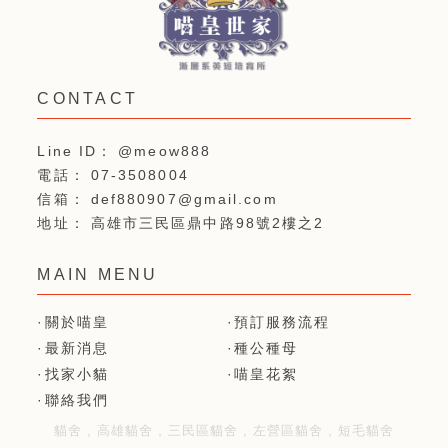
@meow888
07-3508004
def880907@gmail.com
高雄市三民區鼎中路98號2樓之2
關於喵皇
預訂服務流程
最新消息
種公種母
找家小貓
喵皇花絮
聯絡我們
貓舍
高雄貓舍
三民區貓舍
左營區貓舍
短毛貓舍