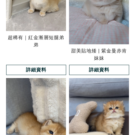
超稀有｜紅金漸層短腿弟
弟
甜美貼地矮 | 紫金曼赤肯
妹妹
詳細資料
詳細資料