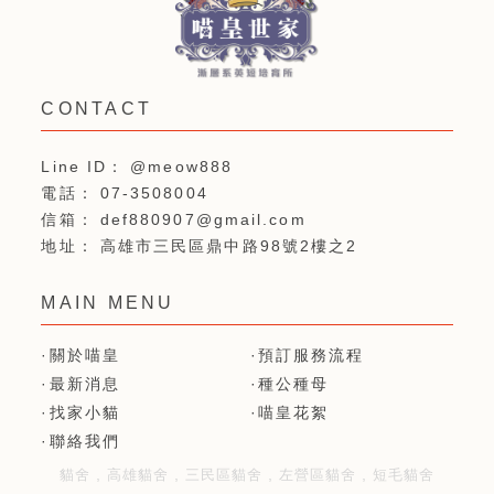
@meow888
07-3508004
def880907@gmail.com
高雄市三民區鼎中路98號2樓之2
關於喵皇
預訂服務流程
最新消息
種公種母
找家小貓
喵皇花絮
聯絡我們
貓舍
高雄貓舍
三民區貓舍
左營區貓舍
短毛貓舍