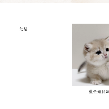
幼貓
藍金短腿