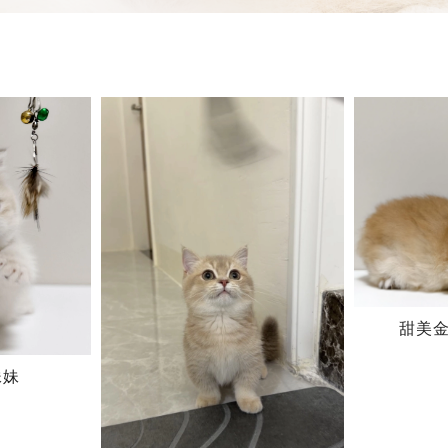
甜美
妹妹