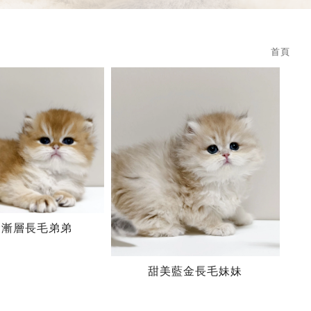
首頁
金漸層長毛弟弟
甜美藍金長毛妹妹