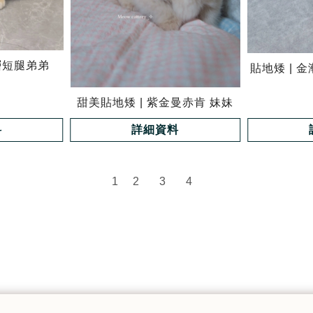
層短腿弟弟
貼地矮 | 
甜美貼地矮 | 紫金曼赤肯 妹妹
料
詳細資料
1
2
3
4