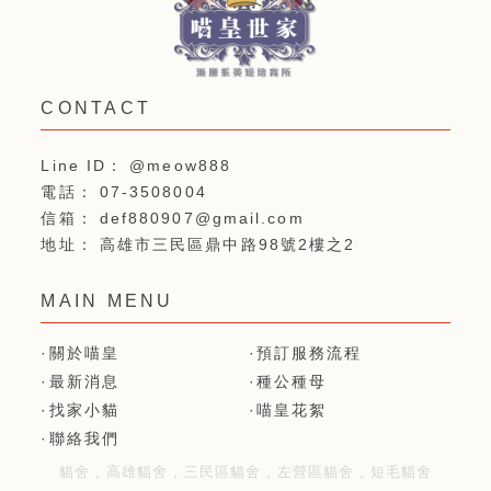
@meow888
07-3508004
def880907@gmail.com
高雄市三民區鼎中路98號2樓之2
關於喵皇
預訂服務流程
最新消息
種公種母
找家小貓
喵皇花絮
聯絡我們
貓舍
高雄貓舍
三民區貓舍
左營區貓舍
短毛貓舍