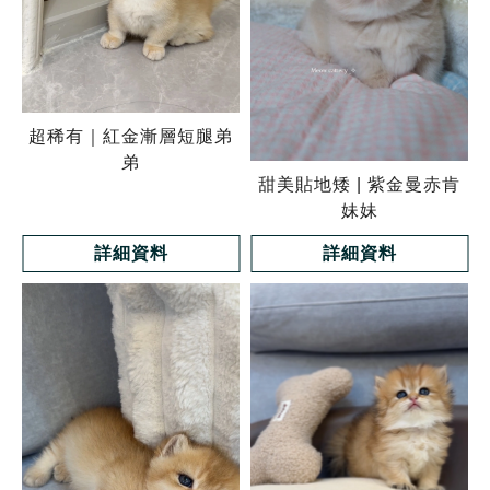
超稀有｜紅金漸層短腿弟
弟
甜美貼地矮 | 紫金曼赤肯
妹妹
詳細資料
詳細資料