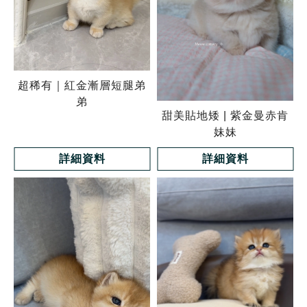
超稀有｜紅金漸層短腿弟
弟
甜美貼地矮 | 紫金曼赤肯
妹妹
詳細資料
詳細資料