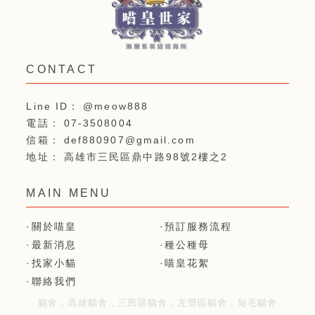
@meow888
07-3508004
def880907@gmail.com
高雄市三民區鼎中路98號2樓之2
關於喵皇
預訂服務流程
最新消息
種公種母
找家小貓
喵皇花絮
聯絡我們
貓舍
高雄貓舍
三民區貓舍
左營區貓舍
短毛貓舍