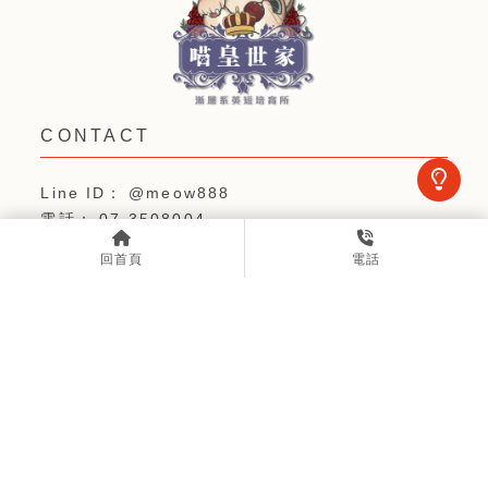
@meow888
07-3508004
def880907@gmail.com
回首頁
電話
高雄市三民區鼎中路98號2樓之2
關於喵皇
預訂服務流程
最新消息
種公種母
找家小貓
喵皇花絮
聯絡我們